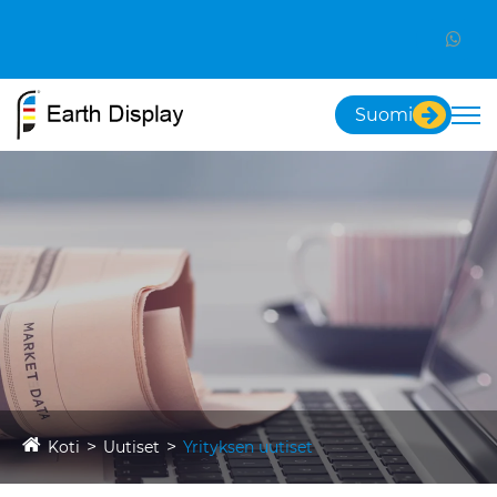
Suomi
Koti
Uutiset
Yrityksen uutiset