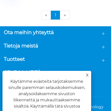
«
1
»
Ota meihin yhteyttä
Tietoja meistä
Tuotteet
SEURAA MEITÄ
X
Käytämme evästeitä tarjotaksemme
sinulle paremman selauskokemuksen,
analysoidaksemme sivuston
liikennettä ja mukauttaaksemme
sisältöä. Käyttämällä tätä sivustoa
Copyright © 2025 Foshan Dasi Metal Technology