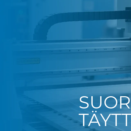
SUOR
TÄYT