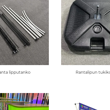
anta lipputanko
Rantalipun tukik