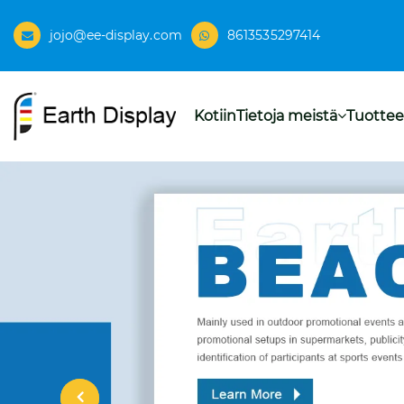
jojo@ee-display.com
8613535297414
Kotiin
Tietoja meistä
Tuottee