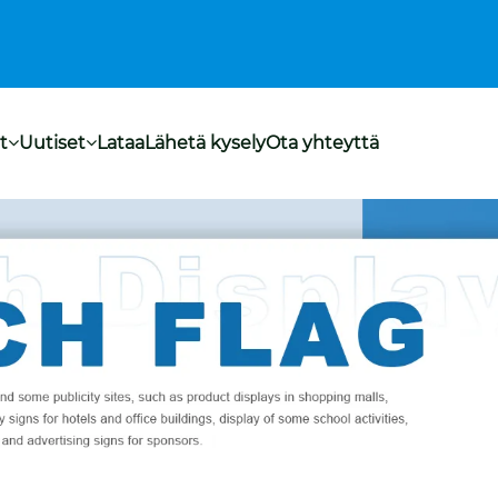
t
Uutiset
Lataa
Lähetä kysely
Ota yhteyttä