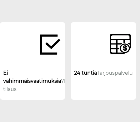
Ei
24 tuntia
Tarjouspalvelu
vähimmäisvaatimuksia
Yksiosainen
tilaus