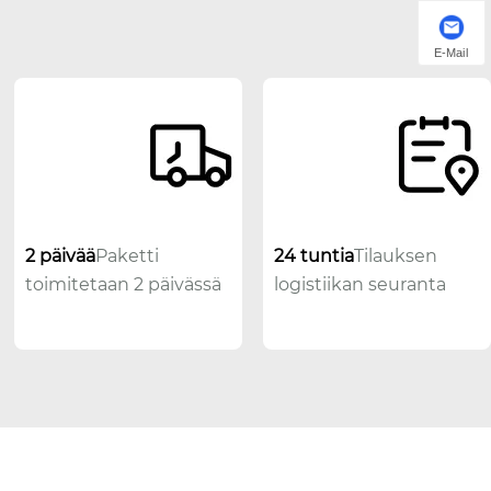
E-Mail
2 päivää
Paketti
24 tuntia
Tilauksen
toimitetaan 2 päivässä
logistiikan seuranta