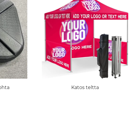
ohta
Katos teltta