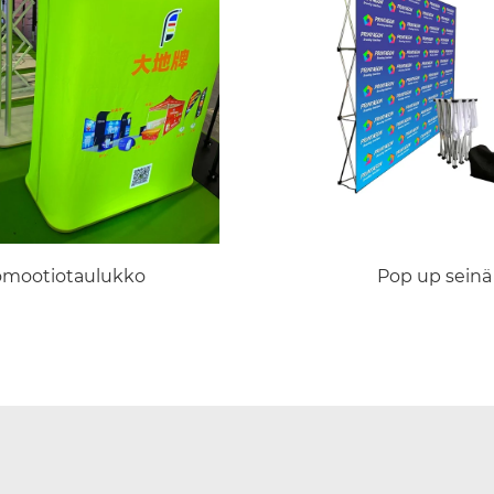
omootiotaulukko
Pop up seinä