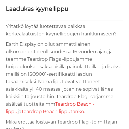
Laadukas kyynellippu
Yritätkö löytää luotettavaa paikkaa
korkealaatuisten kyynellippujen hankkimiseen?
Earth Display on ollut ammattilainen
ulkomainontateollisuudessa 16 vuoden ajan, ja
teemme Teardrop Flags -lippujamme
huippuluokan saksalaisilla painolaitteilla – ja lisäksi
meillä on ISO9001-sertifikaatti laadun
takaamiseksi. Nämä liput ovat voittaneet
asiakkaita yli 40 maassa, joten ne sopivat lähes
kaikkiin tarjoustöihin. Teardrop Flag -sarjamme
sisältää tuotteita mm
Teardrop Beach -
lippu
ja
Teardrop Beach lipputanko
.
Mikä erottaa loistavan Teardrop Flag -toimittajan