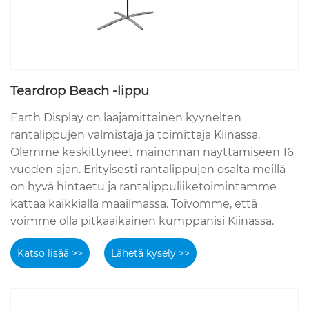
Teardrop Beach -lippu
Earth Display on laajamittainen kyynelten
rantalippujen valmistaja ja toimittaja Kiinassa.
Olemme keskittyneet mainonnan näyttämiseen 16
vuoden ajan. Erityisesti rantalippujen osalta meillä
on hyvä hintaetu ja rantalippuliiketoimintamme
kattaa kaikkialla maailmassa. Toivomme, että
voimme olla pitkäaikainen kumppanisi Kiinassa.
Katso lisää >>
Lähetä kysely >>