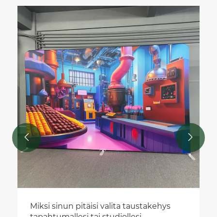


Miksi sinun pitäisi valita taustakehys
tapahtumallesi tai studiollesi