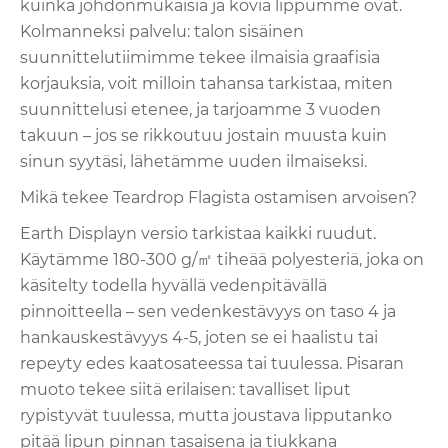
kuinka johdonmukaisia ​​ja kovia lippumme ovat.
Kolmanneksi palvelu: talon sisäinen
suunnittelutiimimme tekee ilmaisia ​​graafisia
korjauksia, voit milloin tahansa tarkistaa, miten
suunnittelusi etenee, ja tarjoamme 3 vuoden
takuun – jos se rikkoutuu jostain muusta kuin
sinun syytäsi, lähetämme uuden ilmaiseksi.
Mikä tekee Teardrop Flagista ostamisen arvoisen?
Earth Displayn versio tarkistaa kaikki ruudut.
Käytämme 180-300 g/㎡ tiheää polyesteriä, joka on
käsitelty todella hyvällä vedenpitävällä
pinnoitteella – sen vedenkestävyys on taso 4 ja
hankauskestävyys 4-5, joten se ei haalistu tai
repeyty edes kaatosateessa tai tuulessa. Pisaran
muoto tekee siitä erilaisen: tavalliset liput
rypistyvät tuulessa, mutta joustava lipputanko
pitää lipun pinnan tasaisena ja tiukkana