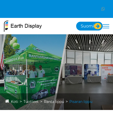
Suomi
Koti
Tuotteet
Ranta lippu
Pisaran lippu