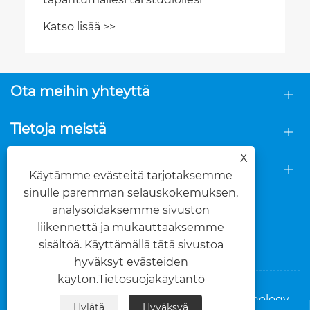
Katso lisää >>
Ota meihin yhteyttä
Tietoja meistä
X
Tuotteet
Käytämme evästeitä tarjotaksemme
sinulle paremman selauskokemuksen,
SEURAA MEITÄ
analysoidaksemme sivuston
liikennettä ja mukauttaaksemme
sisältöä. Käyttämällä tätä sivustoa
hyväksyt evästeiden
käytön.
Tietosuojakäytäntö
Copyright © 2025 Foshan Dasi Metal Technology
Hylätä
Hyväksyä