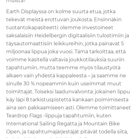
muista?
Earth Displayssa on kolme suurta etua, jotka
tekevät meistä erottuvan joukosta. Ensinnäkin
tuotantokapasiteetti: olemme investoineet
saksalaisiin Heidelbergin digitaalisiin tulostimiin ja
täysautomaattisiin leikkureihin, jotka painavat 5
miljoonaa lippua joka vuosi. Tämä tarkoittaa, että
voimme käsitellä valtavia joukkotilauksia suuriin
tapahtumiin, mutta teemme myös tilaustyötä
alkaen vain yhdestä kappaleesta – ja saamme ne
sinulle 30 % nopeammin kuin useimmat muut
toimittajat. Toiseksi laadunvalvonta: jokainen lippu
käy läpi 8 tarkistuspistettä kankaan poimimisesta
aina sen pakkaamiseen asti. Olemme toimittaneet
Teardrop Flags -lippuja tapahtumiin, kuten
International Sailing Regatta ja Mountain Bike
Open, ja tapahtumajärjestäjät pitävät todella siitä,