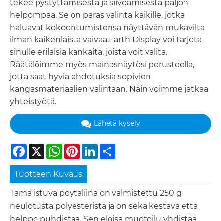
tekee pystyttämisestä ja siivoamisesta paljon
helpompaa. Se on paras valinta kaikille, jotka
haluavat kokoontumistensa näyttävän mukavilta
ilman kaikenlaista vaivaa.Earth Display voi tarjota
sinulle erilaisia ​​kankaita, joista voit valita.
Räätälöimme myös mainosnäytösi perusteella,
jotta saat hyviä ehdotuksia sopivien
kangasmateriaalien valintaan. Näin voimme jatkaa
yhteistyötä.
Lähetä kysely
Facebook
X
WhatsApp
Pinterest
LinkedIn
Share
Tuotteen Kuvaus
Tämä istuva pöytäliina on valmistettu 250 g
neulotusta polyesterista ja on sekä kestävä että
helppo puhdistaa. Sen eloisa muotoilu yhdistää