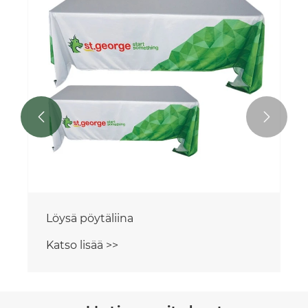


Löysä pöytäliina
Katso lisää >>