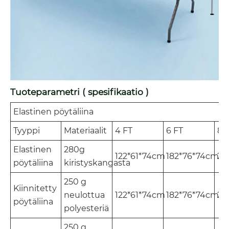
Tuoteparametri ( spesifikaatio )
Elastinen pöytäliina
Tyyppi
Materiaalit
4 FT
6 FT
8F
Elastinen
280g
122*61*74cm
182*76*74cm
24
pöytäliina
kiristyskangasta
250 g
Kiinnitetty
neulottua
122*61*74cm
182*76*74cm
24
pöytäliina
polyesteriä
250 g