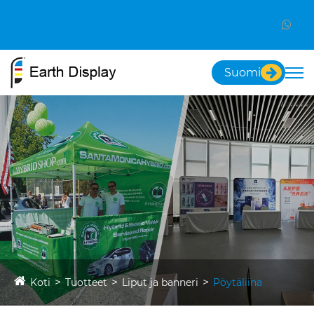
Suomi
Koti
Tuotteet
Liput ja banneri
Pöytäliina