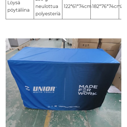
Löysä
neulottua
122*61*74cm
182*76*74cm
24
pöytäliina
polyesteriä