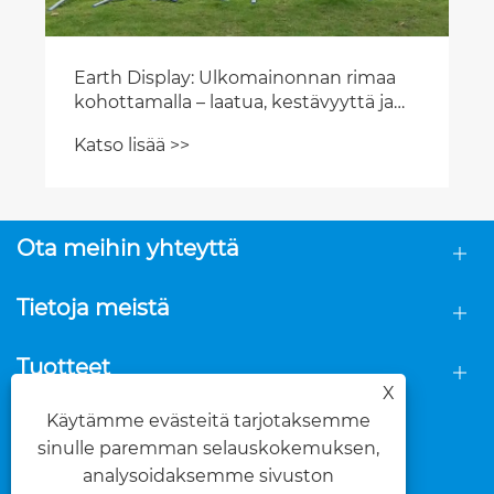
Earth Display: Ulkomainonnan rimaa
kohottamalla – laatua, kestävyyttä ja
todellista omistautumista
Katso lisää >>
Ota meihin yhteyttä
Tietoja meistä
Tuotteet
X
Käytämme evästeitä tarjotaksemme
SEURAA MEITÄ
sinulle paremman selauskokemuksen,
analysoidaksemme sivuston