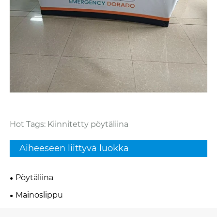
Hot Tags: Kiinnitetty pöytäliina
Aiheeseen liittyvä luokka
Pöytäliina
Mainoslippu