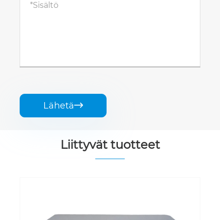
Lähetä

Liittyvät tuotteet