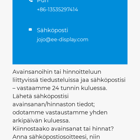
Puh
+86-13535297414
Sähköposti

jojo@ee-display.com
Avainsanoihin tai hinnoitteluun
liittyvissä tiedusteluissa jaa sähköpostisi
– vastaamme 24 tunnin kuluessa.
Lähetä sähköpostisi
avainsanan/hinnaston tiedot;
odotamme vastaustamme yhden
arkipäivän kuluessa.
Kiinnostaako avainsanat tai hinnat?
Anna sähköpostiosoitteesi, niin