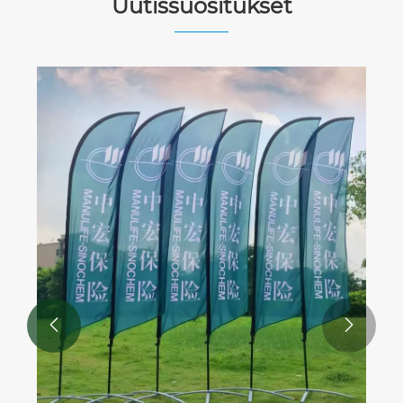
Uutissuositukset

